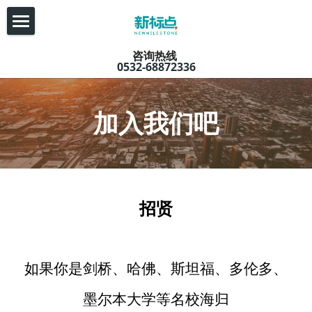
首页
咨询热线 
0532-68872336
师资
托福
加入我们吧
朗思
雅思
招贤
欧洲语系
亚洲语系
如果你是剑桥、哈佛、斯坦福、多伦多、
SAT&SSAT
墨尔本大学等名校海归
GRE&GMAT