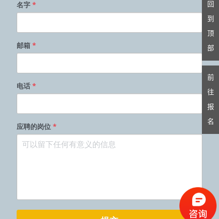
名字
*
回
到
顶
邮箱
*
部
前
电话
*
往
报
名
应聘的岗位
*