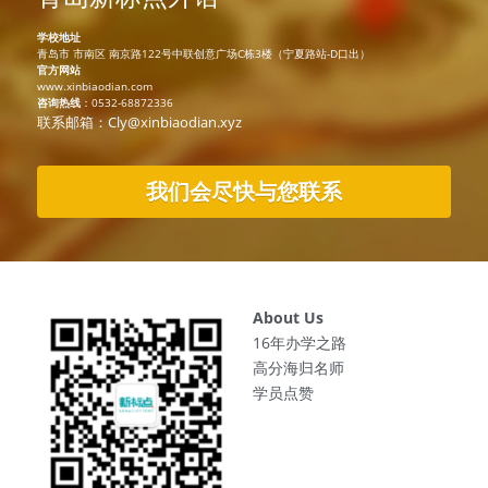
学校地址
青岛市 市南区 南京路122号中联创意广场C栋3楼（宁夏路站-D口出）
官方网站
www.xinbiaodian.com
咨询热线
：0532-68872336
联系邮箱：Cly@xinbiaodian.xyz
我们会尽快与您联系
About Us
16年办学之路
高分海归名师
学员点赞